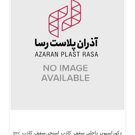
دکوراسیون داخلی سقف کاذب استخر,سقف کاذب pvc