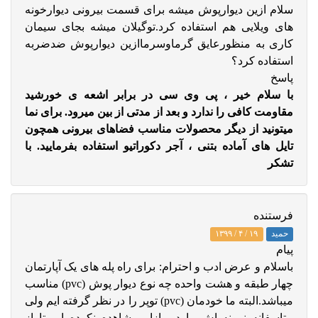
سلام ازین دیوارپوش میشه برای قسمت بیرونی دیوارخونه
های ویلایی هم استفاده کرد.توگیلان میشه بجای سیمان
کاری به منظورعایق گرماوسرماازین دیوارپوش ضدضربه
استفاده کرد؟
پاسخ
با سلام خیر ، پی وی سی در برابر اشعه ی خورشید
مقاومت کافی را ندارد و بعد از مدتی از بین میرود. برای نما
میتونید از دیگر محصولات مناسب فضاهای بیرونی همچون
تایل های آماده بتنی ، آجر دکوراتیو استفاده بفرمایید. با
تشکر
فرستنده
حمید
۱۹ / ۴ / ۱۳۹۹
پيام
باسلام و عرض ادب و احترام: برای راه پله های یک آپارتمان
چهار طبقه و هشت واحده چه نوع دیوار پوش (pvc) مناسب
میباشد.البته ما خودمان (pvc) توپر را در نظر گرفته ایم ولی
متاسفانه نمونه اش را در بازار مشاهده نکرده ایم تا از