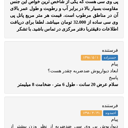
پی وی سی هست که یکی از شاخص ترین خواص این جنس
مقاومت بسیار بالا در برابر آب و رطوبت و طول عمر بالای
آن در مناطق مرطوب است. قیمت هر متر مربع پانل پی
وی سی ساده از 32.000 تومان میباشد. لطفا برای دریافت
اطلاعات دقیقتربا دفتر مرکزی در تماس باشید. با تشکر
فرستنده
حسنزاده
۱ / ۵ / ۱۳۹۸
پيام
ابعاد دیوارپوش ضدضربه چقدر هست؟
پاسخ
سلام عرض 20 سانت - طول 6 متر - ضخامت 8 میلیمتر
فرستنده
احمدوند
۳۱ / ۴ / ۱۳۹۸
پيام
دیوارپوش پی وی سی ضدضربه از نظر وزن بیشتر از