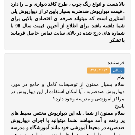
بالا هست و انواع رنگ چوب ، طرح کاغذ دیواری و ... را دارد
. قیمت دیوارپوش ضدضربه بسیار پایین تر از دیوارپوش پلی
استایرن است که میتواند صرفه ی اقتصادی بالایی برای
شما داشته باشد. برای اطلاع از آخرین قیمت سال 98 با
شماره های درج شده در بالای سایت تماس حاصل فرمایید
با تشکر
فرستنده
زینالی
۲۴ / ۴ / ۱۳۹۸
پيام
سلام بسیار ممنون از توضیحات کامل و جامع در مورد
دیوارپوش ضدضربه . آیا امکان استفاده از این دیوارپوش در
مراکز آموزشی و مدرسه وجود داره؟
پاسخ
سلام ممنون از شما . بله این دیوارپوش مختص محیط های
پر رفت و آمد میباشد .شما میتوانید با اجرای دیوارپوش
ضدضربه در محیط آموزشی خود مانند آموزشگاه و مدرسه
، زیبایی و طول عمر دیوارها را تضمین نمایید. به نوعی