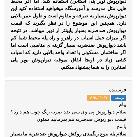
دیوارپوش توپر پلی استایرن استفاده کنید. اما اگر محیط
هایی مثل مدرسه و آموزشگاه میخواهید استفاده کنید این
دیوارپوش بسیار به صرفه و مقاوم است و طول عمر بالایی
دارد. همچنین این موضوع را در نظر بگیرید که قیمت
دیوارپوش ضدضربه بسیار پایینتر از توپر میباشد. در نتیجه
اگر میزان حمل اسباب در راهرو و راه پله محیط شما کم
باشد دیوارپوش ضدضربه بسیار گزینه ی مناسبی است اما
اگر ساختمان مسکونی با تعداد واحد بالایی دارید که اسباب
کشی زیاد در اونجا اتفاق میوفته دیوارپوش توپر پلی
استایرن را به شما پیشنهاد میکنم.
فرستنده
یوسفی
۲۶ / ۴ / ۱۳۹۸
پيام
سلام دیوارپوش پی وی سی ضد ضربه رنگ چوب هم داره؟
قیمت دیوارپوش ضدضربه هم بفرمایید ممنون
پاسخ
سلام بله تنوع رنگبندی روکش دیوارپوش ضدضربه ما بسیار