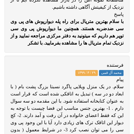
نزدیک از کیفیتش آگاهی داشته باشیم.
پاسخ
با سلام بهترین متریال برای راه پله دیوارپوش های پی وی
سی ضدضربه هستند. همچنین ما دیوارپوش پی وی سی
توپر هم داریم که میتونید به دفتر مرکزی مراجعه نمایید و از
نزدیک تمام متریال ها را مشاهده بفرمایید. با تشکر
فرستنده
محمد آل قمی
۲۹ / ۳ / ۱۳۹۹
پيام
سلام. در یک منزل ویلایی پاگرد نسبتا بزرگ پشت بام ( با
ابعاد دو در سه ) تبدیل به اتاقکی شده است که قرار است
به عنوان کتابخانه استفاده شود. با این مقدمه دو سه سوال
دارم . 1- بهترین جنس مناسب این فضا چیست با توجه به
این که فقط اعضای خانواده در آن رفت و آمد دارند. 2- کچ
دیوار این اتاقک ترک های زیادی دارد آیا با این وجود پی وی
سی را می توان نصب کرد 3- در شرایط معمول ( بدون