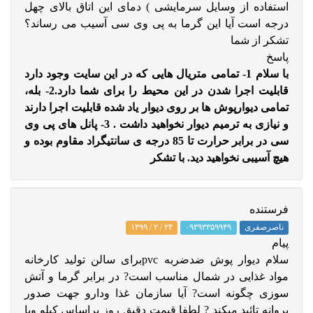
استفاده از وسایل سرمایشی ) دمای این اتاق بالای چهل
درجه است آیا این گرما به پی وی سی آسیب می رساند؟
تشکر از شما
پاسخ
با سلام 1- تمامی متریال هایی که در این سایت وجود دارد
قابلیت اجرا شدن در این محیط را برای شما دارد.2- بله،
تمامی دیوارپوش ها بر روی دیوار یاد شده قابلیت اجرا دارند
و نیازی به ترمیم دیوار نخواهید داشت . 3- پانل های پی وی
سی در برابر حرارت تا 85 درجه ی سانتیگراد مقاوم بوده و
هیچ آسیبی نخواهید دید. با تشکر
فرستنده
ناصرصفری
۰۹۳۹۳۳۵۹۹۴۹
۲۴ / ۲ / ۱۳۹۹
پيام
سلام دیوار پوش ضدضربه pvcبرای سالن تولید کارخانه
مواد غذایی در شمال مناسب است? در برابر گرما و آتش
سوزی چگونه است? آیا سازمان غذا ودارو جهت صدور
پروانه تائید میکند ? لطفا قیمت دقیق روز براساس کیلو ویا