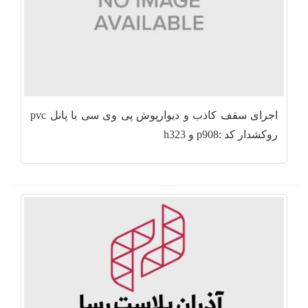
اجرای سقف کاذب و دیوارپوش پی وی سی با پانل pvc
روکشدار کد :p908 و h323