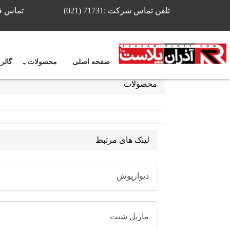
حصولات
تلفن تماس شرکت :71731 (021)
تماس فوری وش
یوارپوش ,سقف کاذب,قیمت دیوارپوش ,قیمت سقف کاذب,دیوارپوش بد
یوارپوش و سقف کاذب آذران پلاست,آذران پلاست,دیوارپوش,سقف کا
صفحه اصلی
محصولات
گالر
محصولات
لینک های مرتبط
دیوارپوش
ماربل شیت