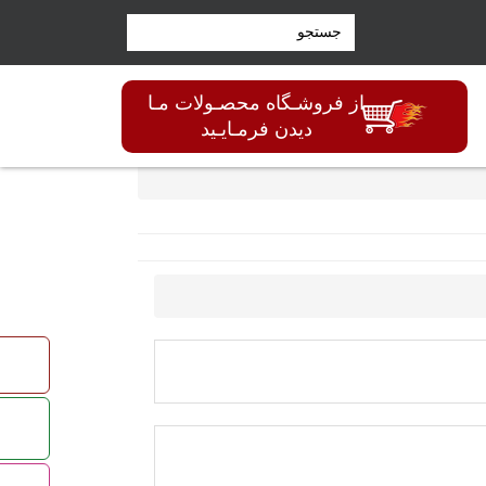
ن پلاست
رز
از فروشـگاه محصـولات مـا
دیدن فرمـایـید