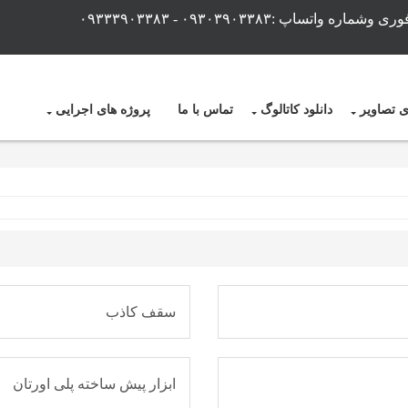
ماره واتساپ :۰۹۳۰۳۹۰۳۳۸۳ - ۰۹۳۳۳۹۰۳۳۸۳
ون درز,کاغذ دیواری,آذران پلاست رسا,دیوارپوش و سقف کاذب آذرا
ذب,کاغذ دیواری,قیمت دیوارپوش,قیمت سقف کاذب,دیوارپوش بدون د
ی تصاویر
دانلود کاتالوگ
تماس با ما
پروژه های اجرایی
سقف کاذب
ابزار پیش ساخته پلی اورتان