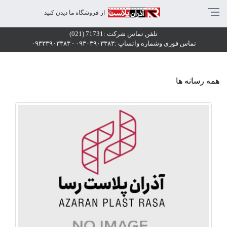
قف کاذب و دیوار پوش آجری (طرح آجر)
از فروشگاه ما دیدن کنید
یوارپوش آجری (طرح آجر) ,دیوارپوش آجری,سقف کاذب و دیوارپوش,
تلفن تماس شرکت :71731 (021)
قف کاذب و دیوار پوش آجری (طرح آجر) | 09333903383 - 71731 021 | تولیدکننده ،فروش، طراحی و اجرای دیوارپوش ، کفپوش و سقف کاذب شرکت آذران پلاست رسا | با بیش از ۱۰ سال سابقه
تماس فوری وشماره واتساپ :۰۹۳۰۳۹۰۳۳۸۳ - ۰۹۳۳۳۹۰۳۳۸۳
همه رسانه ها