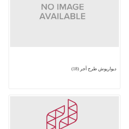
دیوارپوش طرح آجر (18)