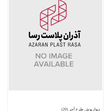
دیوارپوش طرح آجر (20)