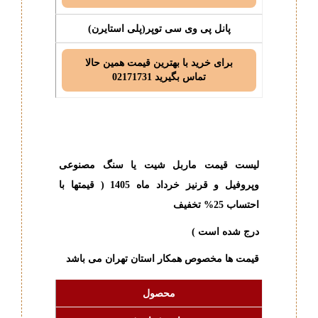
پانل پی وی سی توپر(پلی استایرن)
برای خرید با بهترین قیمت همین حالا
تماس بگیرید 02171731
-
-
لیست قیمت ماربل شیت یا سنگ مصنوعی
وپروفیل و قرنیز خرداد ماه 1405
( قیمتها با
احتساب 25% تخفیف
درج شده است )
قیمت ها مخصوص همکار استان تهران می باشد
محصول