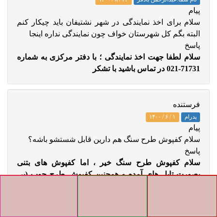
پيام
سلام برای اخذ نمایندگی در شهر نشتیفان باید چیکار کنم
البته بگم کل شهرستان خواف چون نمایندگی نداره اینجا
پاسخ
سلام لطفا جهت اخذ نمایندگی ؛ با دفتر مرکزی به شماره
71731-021 در تماس باشید با تشکر
فرستنده
پدرام
۱ / ۶ / ۱۴۰۰
پيام
سلام کفپوش طرح سنگ هم دارین قابل شستشو باشه؟
پاسخ
سلام کفپوش طرح سنگ خیر ، اما کفپوش های بتنی
بصورت تایل های آمده و همچنین کفپوش طرح چوب (پی
وی سی و لمینت چوبی) داریم . با تشکر