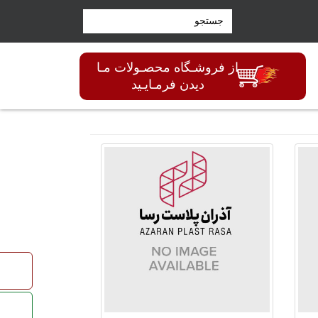
از فروشـگاه محصـولات مـا
دیدن فرمـایـید