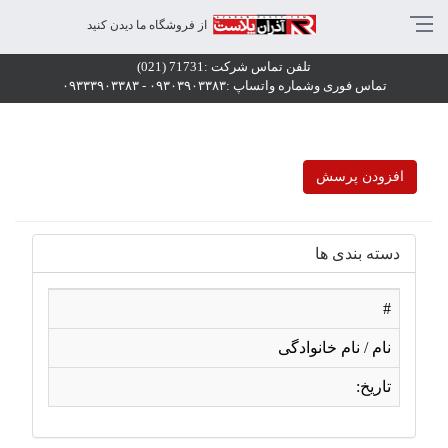
یوارپوش و سقف کاذب آذران پلاست,آذران پلاست,دیوارپوش,سقف کا
از فروشگاه ما دیدن کنید
یوارپوش ,سقف کاذب,قیمت دیوارپوش ,قیمت سقف کاذب,دیوارپوش بد
تلفن تماس شرکت :71731 (021)
یوارپوش و سقف کاذب آذران پلاست,آذران پلاست,دیوارپوش,سقف کا
تماس فوری وشماره واتساپ :۰۹۳۰۳۹۰۳۳۸۳ - ۰۹۳۳۳۹۰۳۳۸۳
افزودن پرسش
دسته بندی ها
#
نام / نام خانوادگی
تاریخ: